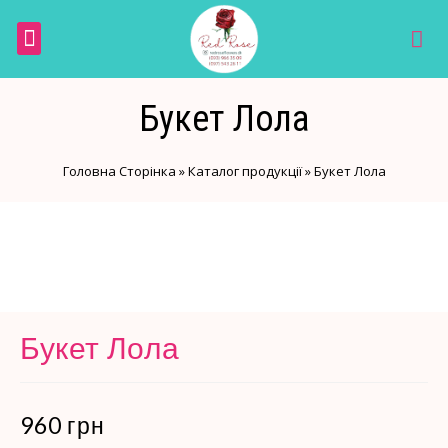
Галерея замовлень
Оплата і доставка
м.Черкаси, вул. Гагарина, 118
м.Черкаси, бул. Шевченка, 398
Пн-Нд 8.00-20.00
Букет Лола
Головна Сторінка
»
Каталог продукції
»
Букет Лола
Букет Лола
960
грн