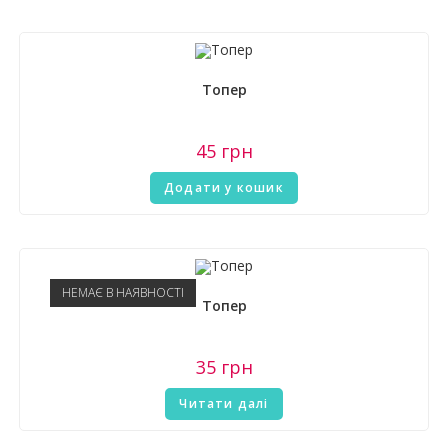
Топер
45
грн
Додати у кошик
НЕМАЄ В НАЯВНОСТІ
Топер
35
грн
Читати далі