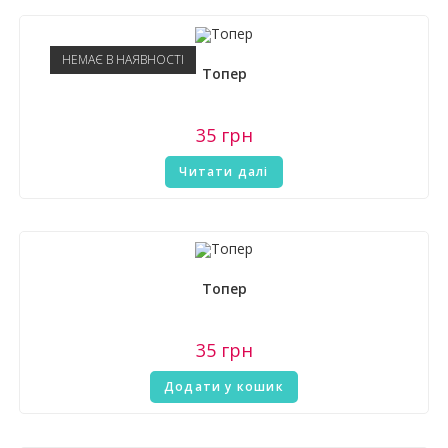
НЕМАЄ В НАЯВНОСТІ
Топер
35
грн
Читати далі
Топер
35
грн
Додати у кошик