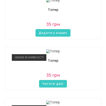
Топер
35
грн
Додати у кошик
НЕМАЄ В НАЯВНОСТІ
Топер
35
грн
Читати далі