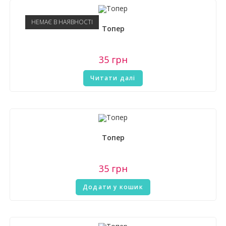
НЕМАЄ В НАЯВНОСТІ
Топер
35
грн
Читати далі
Топер
35
грн
Додати у кошик