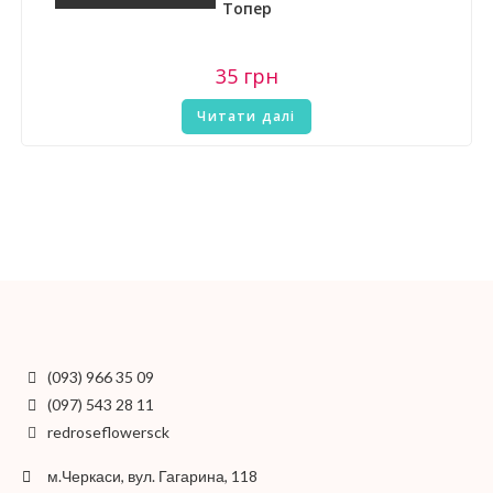
Топер
35
грн
Читати далі
(093) 966 35 09
(097) 543 28 11
redroseflowersck
м.Черкаси, вул. Гагарина, 118