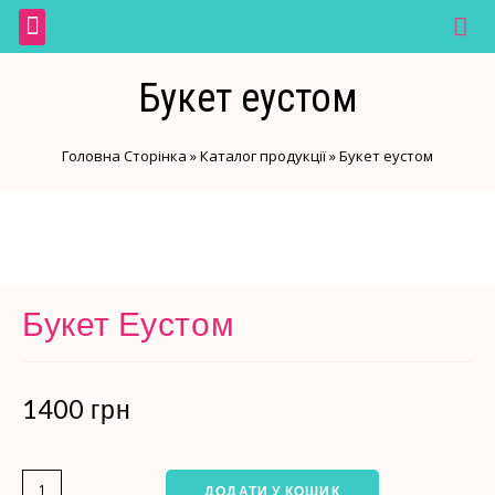
Галерея замовлень
Оплата і доставка
м.Черкаси, вул. Гагарина, 118
м.Черкаси, бул. Шевченка, 398
Пн-Нд 8.00-20.00
Букет еустом
Головна Сторінка
»
Каталог продукції
»
Букет еустом
Букет Еустом
1400
грн
ДОДАТИ У КОШИК