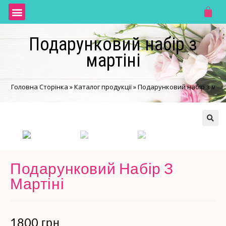
Подарунковий набір з
мартіні
Головна Сторінка
»
Каталог продукції
»
Подарунковий набір з март
🔍
Подарунковий Набір З
Мартіні
1800
грн