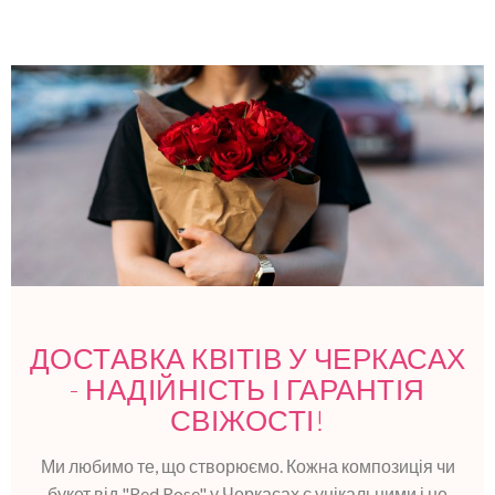
ДОСТАВКА КВІТІВ У ЧЕРКАСАХ
- НАДІЙНІСТЬ І ГАРАНТІЯ
СВІЖОСТІ!
Ми любимо те, що створюємо. Кожна композиція чи
букет від "Red Rose" у Черкасах є унікальними і не