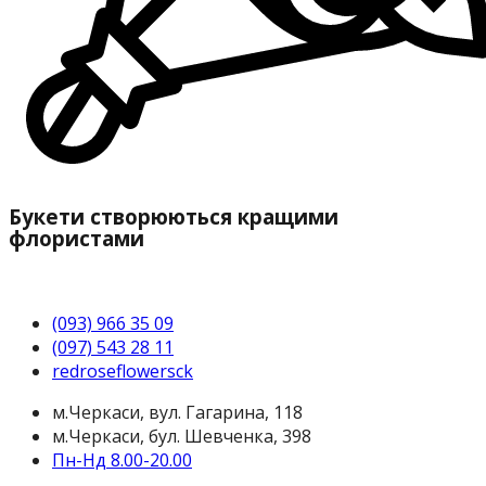
Букети створюються кращими
флористами
(093) 966 35 09
(097) 543 28 11
redroseflowersck
м.Черкаси, вул. Гагарина, 118
м.Черкаси, бул. Шевченка, 398
Пн-Нд 8.00-20.00