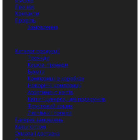
Про нас
Контакти
Профіль
Замовлення
Menu
Каталог продукції
Троянди
Кущові троянди
Букети
Композиції в коробках
Новорічні композиції
Асортимент квітів
Квіти і цукерки, ідеї подарунків
Фруктовий кошик
Листівки і топери
Галерея замовлень
Квіти оптом
Оплата і доставка