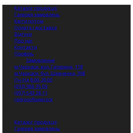
Перейти
Каталог продукції
до
Галерея замовлень
вмісту
Квіти оптом
Оплата і доставка
Відгуки
Про нас
Контакти
Профіль
Замовлення
м.Черкаси, вул. Гагарина, 118
м.Черкаси, бул. Шевченка, 398
Пн-Нд 8.00-20.00
(093) 966 35 09
(097) 543 28 11
redroseflowersck
Menu
Каталог продукції
Галерея замовлень