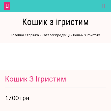
Галерея замовлень
Оплата і доставка
м.Черкаси, вул. Гагарина, 118
м.Черкаси, бул. Шевченка, 398
Пн-Нд 8.00-20.00
Кошик з ігристим
Головна Сторінка
»
Каталог продукції
»
Кошик з ігристим
Кошик З Ігристим
1700
грн