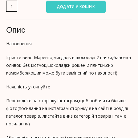
ДОДАТИ У КОШИК
Опис
Наповнення
Ігристе вино Маренго,мигдаль в шоколаді 2 пачки,баночка
оливок без кістчок,шоколадки рошен 2 плитки,сир
камембер(кошик може бути замінений по наявності)
Наявність уточнуйте
Переходьте на сторінку інстаграм,щоб побачити більше
фото(посилання на інстаграм сторінку є на сайті в розділі
каталог товарів, листайте вниз категорій товарів і там є
посилання)
Або пишіть нам в телеграм і ми вишлемо вам фото