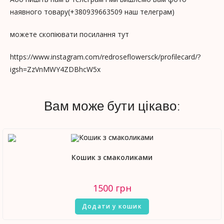
наявного товару(+380939663509 наш телеграм)
можете скопіювати посилання тут
https://www.instagram.com/redroseflowersck/profilecard/?
igsh=ZzVnMWY4ZDBhcW5x
Вам може бути цікаво:
Кошик з смаколиками
1500
грн
Додати у кошик